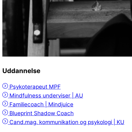
Uddannelse
Psykoterapeut MPF
Mindfulness underviser | AU
Familiecoach | Mindjuice
Blueprint Shadow Coach
Cand.mag. kommunikation og psykologi | KU